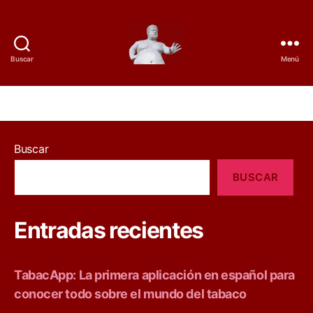
Buscar
Menú
D
e
l
Buscar
t
BUSCAR
a
B
Entradas recientes
a
c
TabacApp: La primera aplicación en español para
conocer todo sobre el mundo del tabaco
o