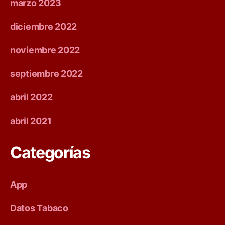
marzo 2023
b
diciembre 2022
a
noviembre 2022
c
c
septiembre 2022
o
abril 2022
D
abril 2021
i
Categorías
s
t
App
r
Datos Tabaco
i