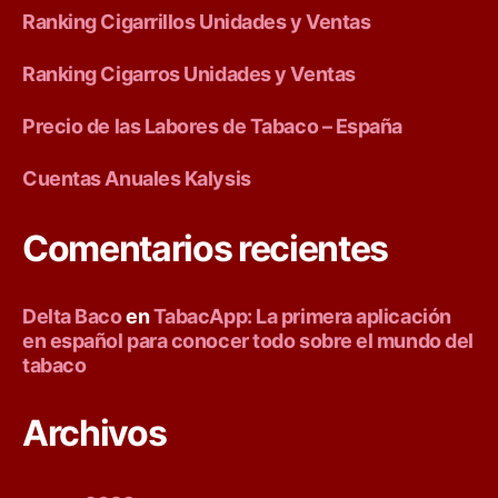
Ranking Cigarrillos Unidades y Ventas
-
E
Ranking Cigarros Unidades y Ventas
u
Precio de las Labores de Tabaco – España
r
Cuentas Anuales Kalysis
o
Comentarios recientes
p
e
Delta Baco
en
TabacApp: La primera aplicación
en español para conocer todo sobre el mundo del
a
tabaco
n
Archivos
T
o