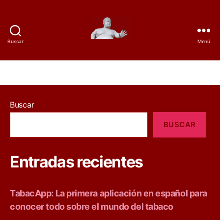
Buscar
Menú
D
e
l
Buscar
t
BUSCAR
a
B
Entradas recientes
a
c
TabacApp: La primera aplicación en español para
conocer todo sobre el mundo del tabaco
o