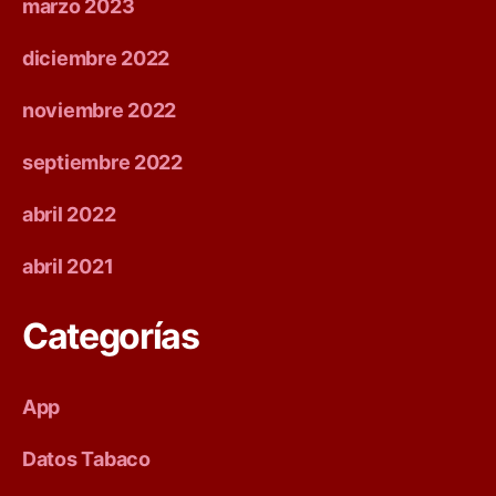
marzo 2023
b
diciembre 2022
a
noviembre 2022
c
c
septiembre 2022
o
abril 2022
D
abril 2021
i
Categorías
s
t
App
r
Datos Tabaco
i