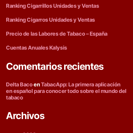
Ranking Cigarrillos Unidades y Ventas
-
E
Ranking Cigarros Unidades y Ventas
u
Precio de las Labores de Tabaco – España
r
Cuentas Anuales Kalysis
o
Comentarios recientes
p
e
Delta Baco
en
TabacApp: La primera aplicación
en español para conocer todo sobre el mundo del
a
tabaco
n
Archivos
T
o