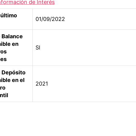
nformación de Interés
último
01/09/2022
o Balance
ible en
SI
ros
mes
 Depósito
ible en el
2021
ro
til