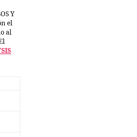
OS Y
n el
o al
El
SIS