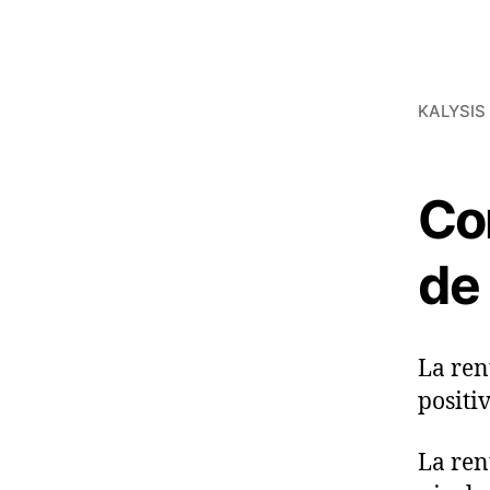
KALYSIS 
Co
de
La ren
positi
La ren