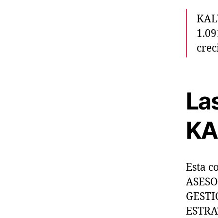
r
n
KAL
t
1.09
r
a
crec
d
a
La
KA
Esta c
ASESO
GESTI
ESTRA