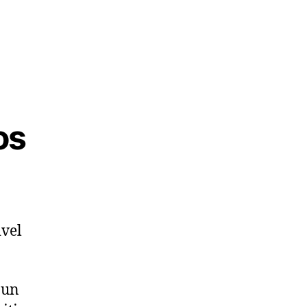
os
ivel
 un