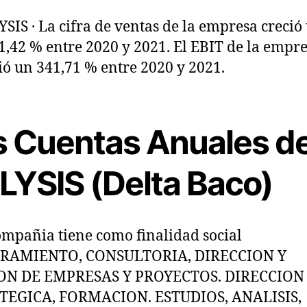
n
YSIS
·
La cifra de ventas de la empresa creció
t
1,42 % entre 2020 y 2021. El EBIT de la empr
r
a
ió un 341,71 % entre 2020 y 2021.
d
a
s Cuentas Anuales d
LYSIS (Delta Baco)
ompañia tiene como finalidad social
RAMIENTO, CONSULTORIA, DIRECCION Y
ON DE EMPRESAS Y PROYECTOS. DIRECCION
TEGICA, FORMACION. ESTUDIOS, ANALISIS,