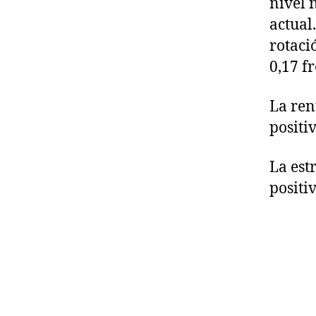
nivel 
actual
rotaci
0,17 fr
La ren
positi
La est
positi