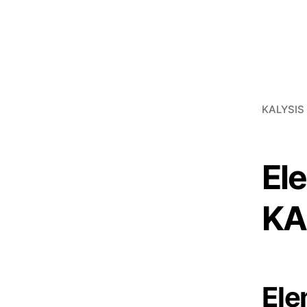
KALYSIS 
El
KA
Ele