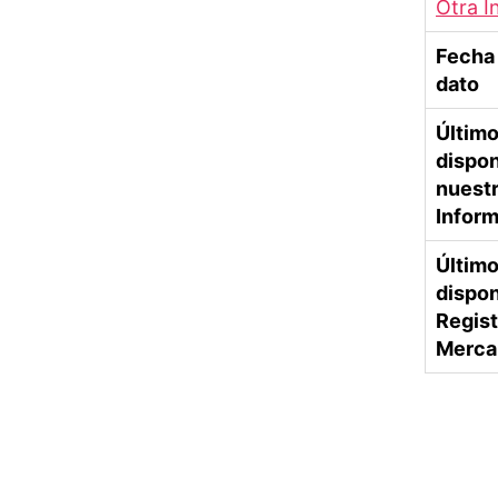
Otra I
Fecha 
dato
Últim
dispon
nuest
Infor
Último
dispon
Regist
Mercan