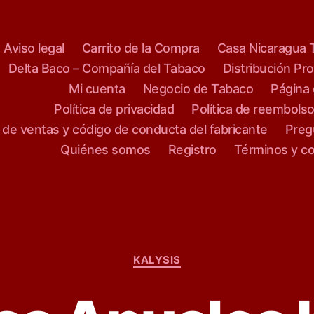
Aviso legal
Carrito de la Compra
Casa Nicaragua 
Delta Baco – Compañía del Tabaco
Distribución Pr
Mi cuenta
Negocio de Tabaco
Página 
Política de privacidad
Política de reembols
s de ventas y código de conducta del fabricante
Preg
Quiénes somos
Registro
Términos y c
C
KALYSIS
a
t
e