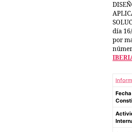
DISEÑ
APLIC
SOLUCI
día 16
por ma
número
IBERI
Inform
Fecha
Const
Activ
Intern