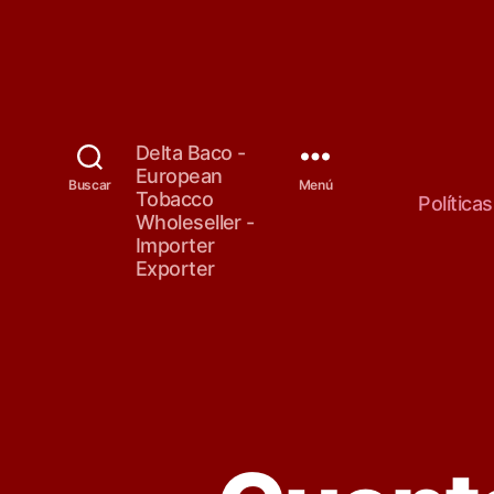
D
Delta Baco -
e
European
Buscar
Menú
l
Tobacco
Política
t
Wholeseller -
a
Importer
B
Exporter
a
c
o
-
E
u
r
o
p